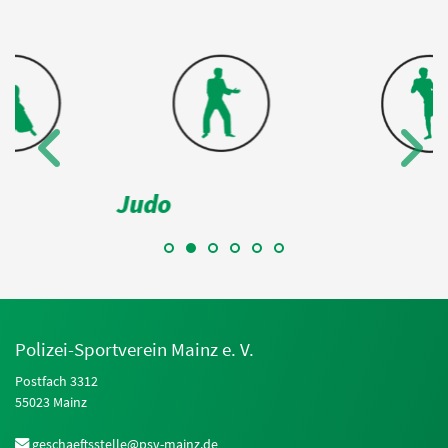
Kickboxen
Kendo
K
Polizei-Sportverein Mainz e. V.
Postfach 3312
55023 Mainz
geschaeftsstelle@psv-mainz.de