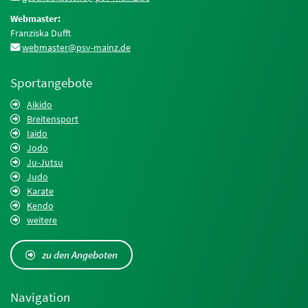
Webmaster:
Franziska Dufft
webmaster@psv-mainz.de
Sportangebote
Aikido
Breitensport
Iaido
Jodo
Ju-Jutsu
Judo
Karate
Kendo
weitere
zu den Angeboten
Navigation