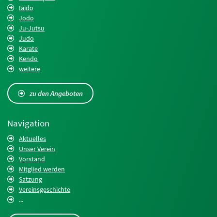
Iaido
Jodo
Ju-Jutsu
Judo
Karate
Kendo
weitere
zu den Angeboten
Navigation
Aktuelles
Unser Verein
Vorstand
Mitglied werden
Satzung
Vereinsgeschichte
...