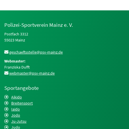
Polizei-Sportverein Mainz e. V.
Postfach 3312
55023 Mainz
geschaeftsstelle@psv-mainz.de
Webmaster:
Franziska Dufft
webmaster@psv-mainz.de
Sportangebote
Aikido
Breitensport
Iaido
Jodo
Ju-Jutsu
Judo