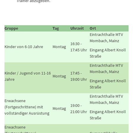
Trainer abzugeben.
Gruppe
Tag
Uhrzeit
Ort
Eintrachthalle MTV
Mombach, Mainz
16:30 -
Kinder von 6-10 Jahre
Montag
17:45 Uhr
Eingang Albert Knoll
Straße
Eintrachthalle MTV
Mombach, Mainz
Kinder / Jugend von 11-16
17:45 -
Montag
Jahre
19:00 Uhr
Eingang Albert Knoll
Straße
Eintrachthalle MTV
Erwachsene
Mombach, Mainz
19:00 -
(Fortgeschrittene) mit
Montag
21:00 Uhr
Eingang Albert Knoll
vollständiger Ausrüstung
Straße
Erwachsene