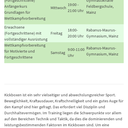
(Fortgeschrittene)
Gymnastikhalle
19:00 -
Anfängerkurs
Feldbergschule,
Mittwoch
21:00 Uhr
Grundlagen für
Mainz
Wettkampfvorbereitung
Erwachsene
18:00-
Rabanus-Maurus-
(Fortgeschrittene) mit
Freitag
20:00 Uhr
Gymnasium, Mainz
vollständiger Ausrüstung
Wettkampfvorbereitung
Rabanus-Maurus-
9:00-11:00
für Motivierte und
Samstag
Gymnasium, Mainz
Uhr
Fortgeschrittene
Kickboxen ist ein sehr vielseitiger und abwechslungsreicher Sport.
Beweglichkeit, Kraftausdauer, Kraftschnelligkeit und ein gutes Auge für
den Kampf sind hier gefragt. Das erfordert viel Disziplin und
Durchhaltevermögen. Im Training liegen die Schwerpunkte vor allem
auf den Bereichen Technik und Taktik, da dies die dominierenden und
leistungsbestimmenden Faktoren im Kickboxen sind. Um eine