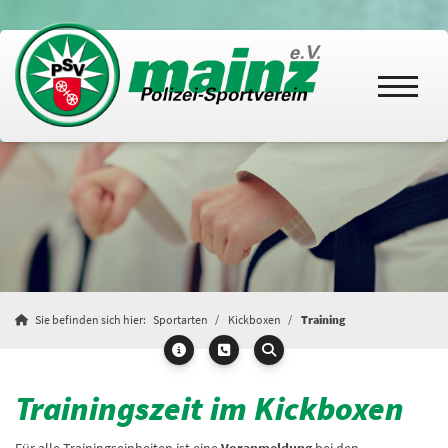
Sie befinden sich hier:
Sportarten
Kickboxen
Training
Trainingszeit im Kickboxen
Für alle Trainingseinheiten ist eine
Voranmeldung
bei den