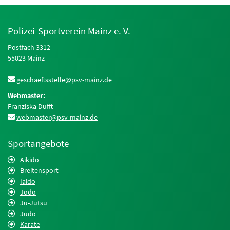
Polizei-Sportverein Mainz e. V.
Postfach 3312
55023 Mainz
geschaeftsstelle@psv-mainz.de
Webmaster:
Franziska Dufft
webmaster@psv-mainz.de
Sportangebote
Aikido
Breitensport
Iaido
Jodo
Ju-Jutsu
Judo
Karate