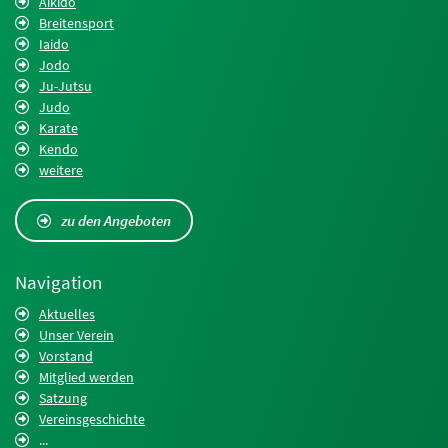
Aikido
Breitensport
Iaido
Jodo
Ju-Jutsu
Judo
Karate
Kendo
weitere
zu den Angeboten
Navigation
Aktuelles
Unser Verein
Vorstand
Mitglied werden
Satzung
Vereinsgeschichte
...