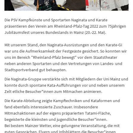
Die PSV Kampfkünste und Sportarten Naginata und Karate
präsentieren den Verein am Rheinland-Pfalz-Tag 2022 zum 75jährigen
Jubiläumsfest unseres Bundeslands in Mainz (20.-22. Mai).
Mit unserem Stand, den Naginata-Ausrüstungen und den Karate-Gi
war uns die Aufmerksamkeit der Festgeäste gesichert. So konnten wir
uns im Bereich "Rheinland-Pfalz bewegt" vor dem Staatstheater
neben anderen Sportarten und den Vertretungen von Landes- und
Stadtsportverband gut behaupten.
Die Naginata-Gruppe verstärkte sich mit Mitgliedern der Uni Mainz und
konnte durch spontane Kata-Aufführungen vor und neben unserem
Zelt etliche Besucher*innen zum Mitmachen animieren.
Die Karate-Abteilung zeigte Kampftechniken und Kataformen und
fand ebenfalls interessierte Zuschauer. Insbesondere
Mitmachaktionen auf der eigens präparierten Tatami-Fläche,
begeisterte die kleinsten und jugendliche Besucher*innen.
Bei bestem Mainzer Wetter, eine gelungene Veranstaltung, die mit
guten Gesprächen, Flyern und Infoblättern die Besucher*innen