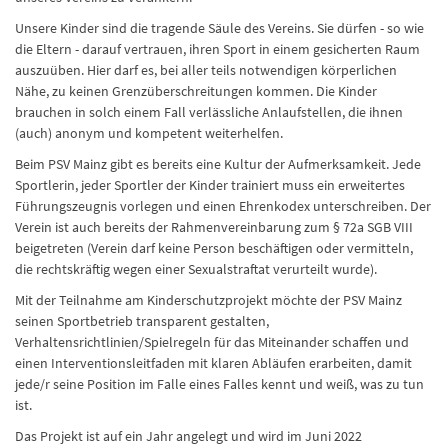
Unsere Kinder sind die tragende Säule des Vereins. Sie dürfen - so wie
die Eltern - darauf vertrauen, ihren Sport in einem gesicherten Raum
auszuüben. Hier darf es, bei aller teils notwendigen körperlichen
Nähe, zu keinen Grenzüberschreitungen kommen. Die Kinder
brauchen in solch einem Fall verlässliche Anlaufstellen, die ihnen
(auch) anonym und kompetent weiterhelfen.
Beim PSV Mainz gibt es bereits eine Kultur der Aufmerksamkeit. Jede
Sportlerin, jeder Sportler der Kinder trainiert muss ein erweitertes
Führungszeugnis vorlegen und einen Ehrenkodex unterschreiben. Der
Verein ist auch bereits der Rahmenvereinbarung zum § 72a SGB VIII
beigetreten (Verein darf keine Person beschäftigen oder vermitteln,
die rechtskräftig wegen einer Sexualstraftat verurteilt wurde).
Mit der Teilnahme am Kinderschutzprojekt möchte der PSV Mainz
seinen Sportbetrieb transparent gestalten,
Verhaltensrichtlinien/Spielregeln für das Miteinander schaffen und
einen Interventionsleitfaden mit klaren Abläufen erarbeiten, damit
jede/r seine Position im Falle eines Falles kennt und weiß, was zu tun
ist.
Das Projekt ist auf ein Jahr angelegt und wird im Juni 2022