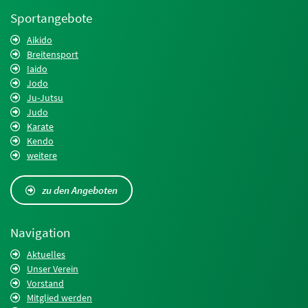
Sportangebote
Aikido
Breitensport
Iaido
Jodo
Ju-Jutsu
Judo
Karate
Kendo
weitere
zu den Angeboten
Navigation
Aktuelles
Unser Verein
Vorstand
Mitglied werden