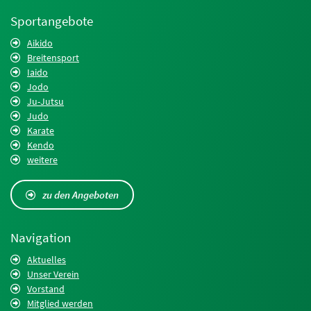
Sportangebote
Aikido
Breitensport
Iaido
Jodo
Ju-Jutsu
Judo
Karate
Kendo
weitere
zu den Angeboten
Navigation
Aktuelles
Unser Verein
Vorstand
Mitglied werden