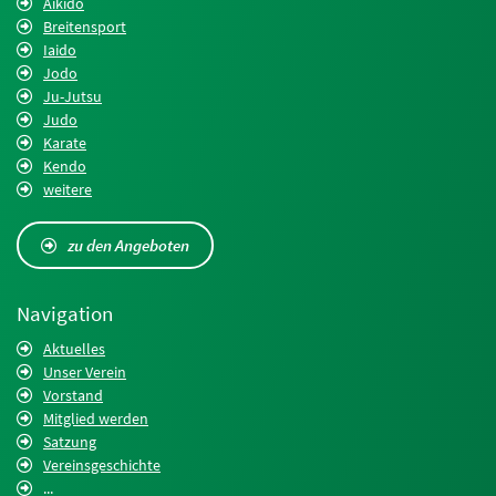
Aikido
Breitensport
Iaido
Jodo
Ju-Jutsu
Judo
Karate
Kendo
weitere
zu den Angeboten
Navigation
Aktuelles
Unser Verein
Vorstand
Mitglied werden
Satzung
Vereinsgeschichte
...