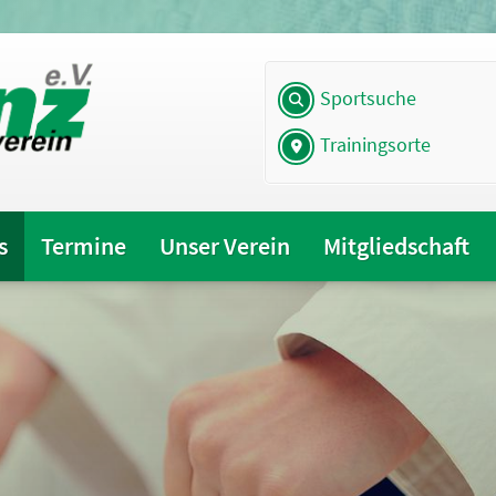
Sportsuche
Trainingsorte
s
Termine
Unser Verein
Mitgliedschaft