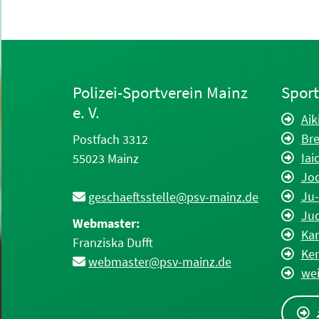
Polizei-Sportverein Mainz
Spor
e. V.
Aik
Bre
Postfach 3312
Iai
55023 Mainz
Jo
Ju-
geschaeftsstelle@psv-mainz.de
Ju
Webmaster:
Kar
Franziska Dufft
Ke
webmaster@psv-mainz.de
wei