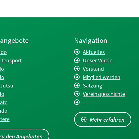
tangebote
Navigation
ido
Aktuelles
itensport
Unser Verein
do
Vorstand
do
Mitglied werden
Jutsu
Satzung
do
Vereinsgeschichte
ate
...
ndo
tere
Mehr erfahren
zu den Angeboten